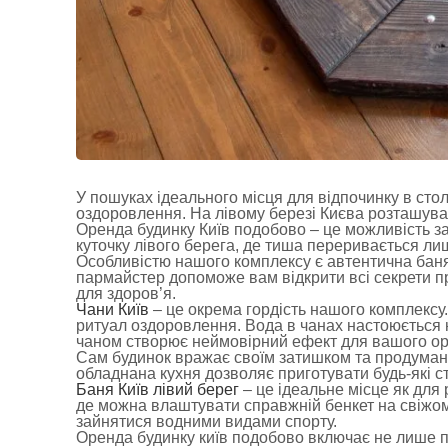
У пошуках ідеального місця для відпочинку в стол
оздоровлення. На лівому березі Києва розташува
Оренда будинку Київ подобово – це можливість з
куточку лівого берега, де тиша переривається ли
Особливістю нашого комплексу є автентична баня
пармайстер допоможе вам відкрити всі секрети пра
для здоров’я.
Чани Київ
– це окрема гордість нашого комплексу
ритуал оздоровлення. Вода в чанах настоюється 
чаном створює неймовірний ефект для вашого ор
Сам будинок вражає своїм затишком та продуманіс
обладнана кухня дозволяє приготувати будь-які с
Баня Київ лівий берег
– це ідеальне місце як для 
де можна влаштувати справжній бенкет на свіжом
зайнятися водними видами спорту.
Оренда будинку київ подобово включає не лише п