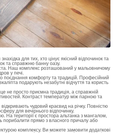
нахідка для тих, хто цінує якісний відпочинок та
ок та справжню банну оазу.
міста. Наш комплекс розташований у мальовничому
ров у печі.
ого поєднання комфорту та традицій. Професійний
вкаліпта подарують незабутні відчуття та користь
 це не просто приємна традиція, а справжній
стивостей. Контраст температур між парною та
 відкривають чудовий краєвид на річку. Повністю
осферу для вечірнього відпочинку.
єю. На території є простора альтанка з мангалом,
ть порибалити прямо з власного причалу або
уктурою комплексу. Ви можете замовити додаткові