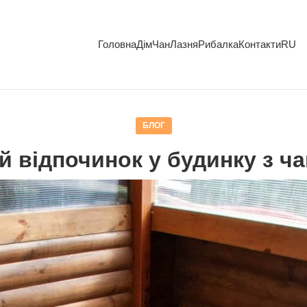
Головна
Дім
Чан
Лазня
Рибалка
Контакти
RU
БЛОГ
й відпочинок у будинку з ча