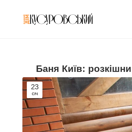
Баня Київ: розкішни
23
СІЧ