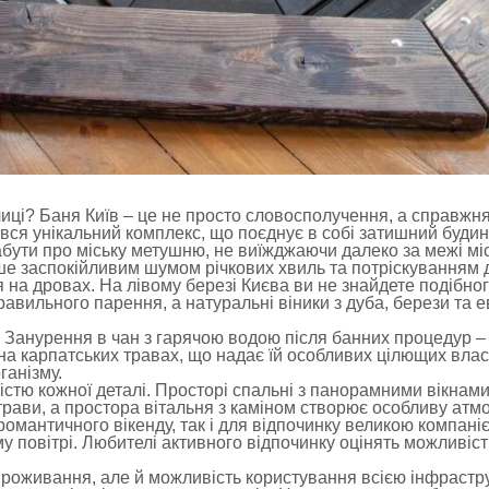
иці? Баня Київ – це не просто словосполучення, а справжня з
вся унікальний комплекс, що поєднує в собі затишний будин
абути про міську метушню, не виїжджаючи далеко за межі 
ше заспокійливим шумом річкових хвиль та потріскуванням д
 на дровах. На лівому березі Києва ви не знайдете подібн
вильного парення, а натуральні віники з дуба, берези та е
. Занурення в чан з гарячою водою після банних процедур –
на карпатських травах, що надає їй особливих цілющих вла
ганізму.
тю кожної деталі. Просторі спальні з панорамними вікнами
трави, а простора вітальня з каміном створює особливу атм
романтичного вікенду, так і для відпочинку великою компані
у повітрі. Любителі активного відпочинку оцінять можливіс
роживання, але й можливість користування всією інфрастр