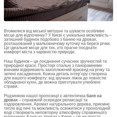
Втомилися від міської метушні та шукаєте особливе
місце для відпочинку? У Києві є унікальна можливість –
затишний будинок подобово з банею на дровах,
розташований у мальовничому куточку на березі річки.
Це ідеальне місце для тих, хто прагне поєднати
комфорт міста з чарівністю природи.
Наш будинок – це поєднання сучасних зручностей та
природної краси. Просторі спальні з панорамними
вікнами відкривають захоплюючий краєвид на річку та
зелені насадження. Кожна деталь інтер’єру створена
для вашого комфорту: від зручних ліжок до повністю
обладнаної кухні, де можна приготувати улюблені
страви.
Родзинкою нашої пропозиції є автентична
баня на
дровах
– справжній осередок релаксації та
оздоровлення. Аромат натурального дерева, приємне
тепло від печі та можливість освіжитися у прохолодній
воді створюють неповторну атмосферу справжнього
відпочинку. Баня на дровах у Києві – це не просто