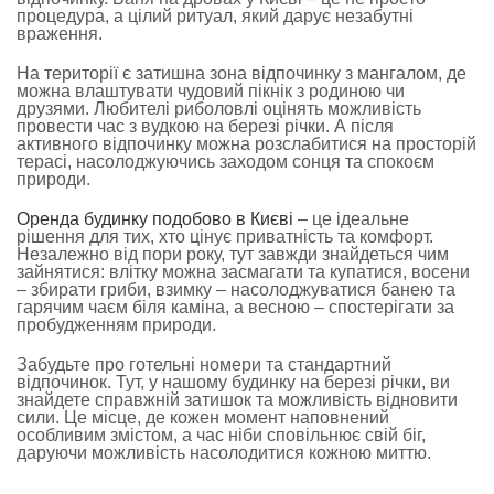
процедура, а цілий ритуал, який дарує незабутні
враження.
На території є затишна зона відпочинку з мангалом, де
можна влаштувати чудовий пікнік з родиною чи
друзями. Любителі риболовлі оцінять можливість
провести час з вудкою на березі річки. А після
активного відпочинку можна розслабитися на просторій
терасі, насолоджуючись заходом сонця та спокоєм
природи.
Оренда будинку подобово в Києві
– це ідеальне
рішення для тих, хто цінує приватність та комфорт.
Незалежно від пори року, тут завжди знайдеться чим
зайнятися: влітку можна засмагати та купатися, восени
– збирати гриби, взимку – насолоджуватися банею та
гарячим чаєм біля каміна, а весною – спостерігати за
пробудженням природи.
Забудьте про готельні номери та стандартний
відпочинок. Тут, у нашому будинку на березі річки, ви
знайдете справжній затишок та можливість відновити
сили. Це місце, де кожен момент наповнений
особливим змістом, а час ніби сповільнює свій біг,
даруючи можливість насолодитися кожною миттю.